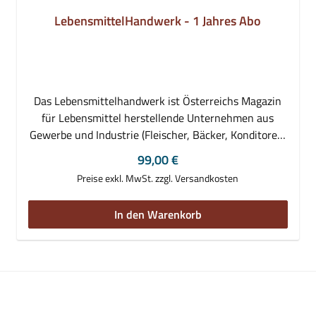
LebensmittelHandwerk - 1 Jahres Abo
Das Lebensmittelhandwerk ist Österreichs Magazin
für Lebensmittel herstellende Unternehmen aus
Gewerbe und Industrie (Fleischer, Bäcker, Konditoren,
Müller und Nahrungs- & Genussmittelerzeuger).
Regulärer Preis:
99,00 €
Schwerpunkte der Berichterstattung sind aktuelle
Preise exkl. MwSt. zzgl. Versandkosten
Informationen und Hintergrundberichte über
Entwicklungen und Geschehnisse in und rund um die
In den Warenkorb
Branchen.Weiters technologische und konzeptionelle
Aspekte der Lebensmittelbe- und -verarbeitung,
Sonderthemen, Unternehmensreportagen,
Veranstaltungshinweise, Produktvorstellungen und
Personalia.Das Angebot umfasst:10 Printausgaben
LebensmittelHandwerk frei Haus geliefert Abo