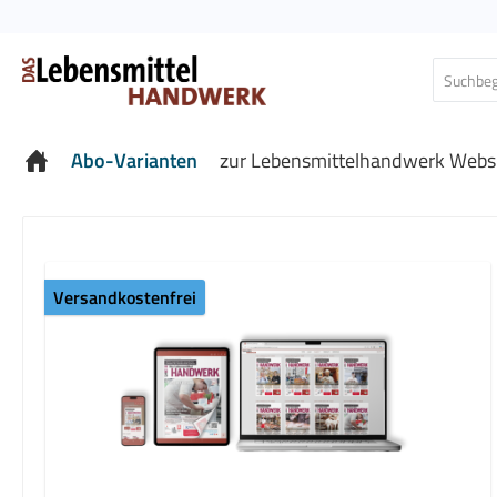
 Hauptinhalt springen
Zur Suche springen
Zur Hauptnavigation springen
Abo-Varianten
zur Lebensmittelhandwerk Webs
Versandkostenfrei