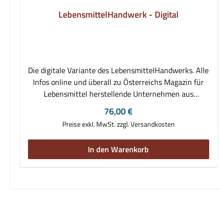
LebensmittelHandwerk - Digital
Die digitale Variante des LebensmittelHandwerks. Alle
Infos online und überall zu Österreichs Magazin für
Lebensmittel herstellende Unternehmen aus
Gewerbe und Industrie (Fleischer, Bäcker, Konditoren,
Regulärer Preis:
76,00 €
Müller und Nahrungs- & Genussmittelerzeuger).
Preise exkl. MwSt. zzgl. Versandkosten
Aktuelle Informationen und Hintergrundberichte über
Entwicklungen und Geschehnisse in und rund um die
In den Warenkorb
Branchen. Das Abo umfasst : 10 Digitalausgaben von
LebensmittelHandwerk auf
epaper.daslebensmittelhandwerk.at Sofortiger Zugang
zu allen digitalen Ausgaben ohne Wartezeit inkl.
Volltextsuche inkl. aller bisher erschienenen
Exemplare mit Volltextsuche Webregal- und App-