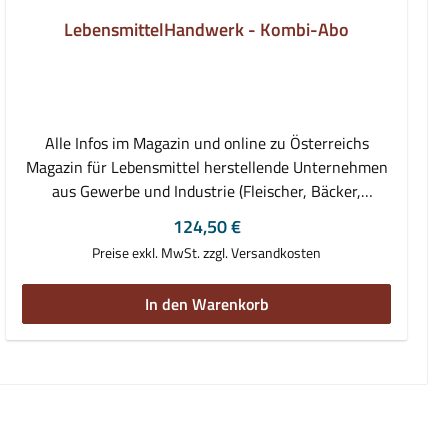
LebensmittelHandwerk - Kombi-Abo
Alle Infos im Magazin und online zu Österreichs
Magazin für Lebensmittel herstellende Unternehmen
aus Gewerbe und Industrie (Fleischer, Bäcker,
Konditoren, Müller und Nahrungs- &
Regulärer Preis:
124,50 €
Genussmittelerzeuger). Aktuelle Informationen und
Preise exkl. MwSt. zzgl. Versandkosten
Hintergrundberichte über Entwicklungen und
Geschehnisse in und rund um die Branchen.Das Abo
In den Warenkorb
umfasst: 10 Printausgaben von
LebensmittelHandwerk per Post frei Haus geliefert 10
Digitalausgaben von LebensmittelHandwerk auf
epaper.daslebensmittelhandwerk.at Sofortiger Zugang
zu allen digitalen Ausgaben ohne Wartezeit inkl.
Volltextsuche inkl. aller bisher erschienenen