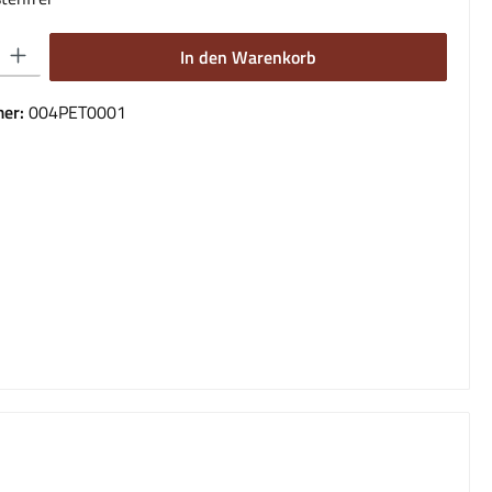
 Gib den gewünschten Wert ein oder benutze die Schaltflächen um die Anzahl 
In den Warenkorb
er:
004PET0001