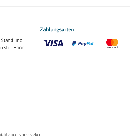
Zahlungsarten
n Stand und
 erster Hand.
Benutzerdefiniertes Bild 1
Benutzerdefiniertes Bild 2
Benutzerdefiniert
nicht anders angegeben.