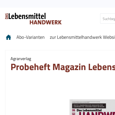
 Hauptinhalt springen
Zur Suche springen
Zur Hauptnavigation springen
Abo-Varianten
zur Lebensmittelhandwerk Websi
Agrarverlag
Probeheft Magazin Leben
Bildergalerie überspringen